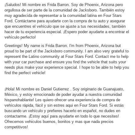
¡Saludos! Mi nombre es Frida Barron. Soy de Phoenix, Arizona pero
orgullosa de ser parte de la comunidad de Jacksboro. También estoy
muy agradecida de representar a la comunidad latina en Four Stars
Ford. Contáctame para ayudarte con la compra de tu auto y asegurar
que encuentres el vehículo que se ajuste a tus necesidades, también
hacer de tu experiencia especial. ¡Espero poder ayudarte a encontrar el
vehículo perfecto!
Greetings! My name is Frida Barron. I'm from Phoenix, Arizona but
proud to be part of the Jacksboro community. I am also very grateful to
represent the Latino community at Four Stars Ford. Contact me to help
with your car purchase and ensure you find the vehicle that suits your
needs plus make your experience special. I hope to be able to help you
find the perfect vehicle!
¡Hola! Mi nombre es Daniel Gutierrez . Soy originario de Guanajuato,
México, y estoy emocionado de poder ayudar a nuestra comunidad
hispanohablante! Les quiero ofrecer una experiencia de compra de
vehículos rápida, fácil y sin estres aqui en Four Stars Ford. Si estás
buscando un vehículo y prefieres hacerlo en español, no dudes en
contactarme. ¡Estoy aquí para ayudarte en todo lo que necesites!
Ofrecemos vehiculos buenos, bonitos y mas que nada precios
competitivos!